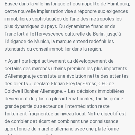
Basée dans la ville historique et cosmopolite de Hambourg,
cette nouvelle implantation vise à répondre aux exigences
immobilières sophistiquées de l’une des métropoles les
plus dynamiques du pays. Du dynamisme financier de
Francfort à l’effervescence culturelle de Berlin, jusqu’à
l’élégance de Munich, la marque entend redéfinir les
standards du conseil immobilier dans la région.
« Ayant participé activement au développement de
certains des marchés urbains premium les plus importants
d’Allemagne, je constate une évolution nette des attentes
des clients », déclare Florian Freytag-Gross, CEO de
Coldwell Banker Allemagne. « Les décisions immobilières
Modifier les cookies
deviennent de plus en plus internationales, tandis qu’une
grande partie du secteur de l’intermédiation reste
fortement fragmentée au niveau local. Notre objectif est
Toujours actif
Technique et Fonctionnel
de combler cet écart en combinant une connaissance
Ce site Web utilise ses propres cookies pour collecter des
approfondie du marché allemand avec une plateforme
informations afin d'améliorer nos services. Si vous