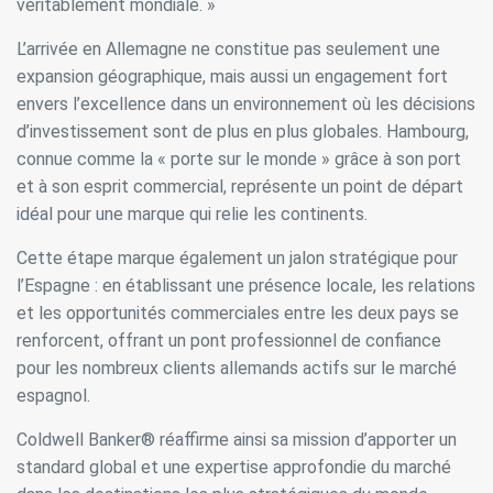
continuez à naviguer, vous acceptez leur installation.
véritablement mondiale. »
L'utilisateur a la possibilité de configurer son navigateur,
pouvant, s'il le souhaite, empêcher leur installation sur son
L’arrivée en Allemagne ne constitue pas seulement une
disque dur, même s'il doit garder à l'esprit qu'une telle
action peut entraîner des difficultés de navigation sur le
expansion géographique, mais aussi un engagement fort
site.
envers l’excellence dans un environnement où les décisions
d’investissement sont de plus en plus globales. Hambourg,
Analyse et Personnalisation
connue comme la « porte sur le monde » grâce à son port
Ils permettent le suivi et l'analyse du comportement des
et à son esprit commercial, représente un point de départ
utilisateurs de ce site. Les informations collectées via ce
idéal pour une marque qui relie les continents.
type de cookies sont utilisées pour mesurer l'activité du
Web pour l'élaboration des profils de navigation des
utilisateurs afin d'introduire des améliorations basées sur
Cette étape marque également un jalon stratégique pour
l'analyse des données d'utilisation effectuée par les
l’Espagne : en établissant une présence locale, les relations
utilisateurs du service. . Ils nous permettent de
sauvegarder les informations de préférence de l'utilisateur
et les opportunités commerciales entre les deux pays se
pour améliorer la qualité de nos services et offrir une
renforcent, offrant un pont professionnel de confiance
meilleure expérience grâce aux produits recommandés.
pour les nombreux clients allemands actifs sur le marché
espagnol.
Marketing et Publicité
Ces cookies sont utilisés pour stocker des informations sur
Coldwell Banker® réaffirme ainsi sa mission d’apporter un
les préférences et les choix personnels de l'utilisateur
standard global et une expertise approfondie du marché
grâce à l'observation continue de ses habitudes de
navigation. Grâce à eux, nous pouvons connaître les