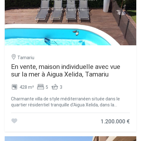
Tamariu
En vente, maison individuelle avec vue
sur la mer à Aigua Xelida, Tamariu
428 m²
5
3
Charmante villa de style méditerranéen située dans le
quartier résidentiel tranquille d'Aigua Xelida, dans la
délicieuse ville de Tamariu, sur la magnifique Costa Brava.
À seulement quelques minutes de la pittoresque crique, de
1.200.000 €
la plage et des commodités locales, cette propriété offre
une expérience résidentielle inégalée. Baignée de soleil
pendant une grande partie de la journée grâce à son
orientation sud-ouest, la villa dispose de plusieurs