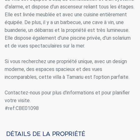
d'alarme, et dispose d'un ascenseur reliant tous les étages.
Elle est livrée meublée et avec une cuisine entièrement
équipée. De plus, il y a un barbecue, une cave à vin, une
Modifier les cookies
buanderie, un débarras et la propriété est très lumineuse.
Elle dispose également d'une piscine privée, d'un solarium
Toujours actif
Technique et Fonctionnel
et de vues spectaculaires sur la mer.
Ce site Web utilise ses propres cookies pour collecter des
informations afin d'améliorer nos services. Si vous
Si vous recherchez une propriété unique, avec un design
continuez à naviguer, vous acceptez leur installation.
moderne, des espaces spacieux et des vues
L'utilisateur a la possibilité de configurer son navigateur,
pouvant, s'il le souhaite, empêcher leur installation sur son
incomparables, cette villa à Tamariu est l'option parfaite.
disque dur, même s'il doit garder à l'esprit qu'une telle
action peut entraîner des difficultés de navigation sur le
site.
Contactez-nous pour plus d'informations et pour planifier
votre visite.
Analyse et Personnalisation
#ref:CBE01098
Ils permettent le suivi et l'analyse du comportement des
utilisateurs de ce site. Les informations collectées via ce
type de cookies sont utilisées pour mesurer l'activité du
Web pour l'élaboration des profils de navigation des
Détails de la propriété
utilisateurs afin d'introduire des améliorations basées sur