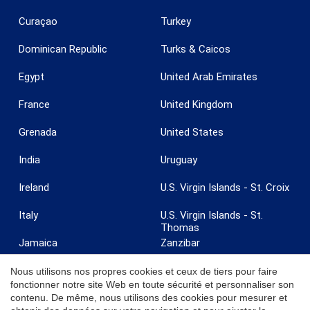
Curaçao
Turkey
Dominican Republic
Turks & Caicos
Egypt
United Arab Emirates
France
United Kingdom
Grenada
United States
India
Uruguay
Ireland
U.S. Virgin Islands - St. Croix
Italy
U.S. Virgin Islands - St.
Thomas
Jamaica
Zanzibar
Nous utilisons nos propres cookies et ceux de tiers pour faire
fonctionner notre site Web en toute sécurité et personnaliser son
contenu. De même, nous utilisons des cookies pour mesurer et