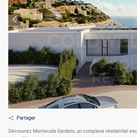
Modif
Techni
Ce site 
d'amélio
L'utilis
Partager
empêcher
telle ac
Découvrez Montecala Gardens, un complexe résidentiel excl