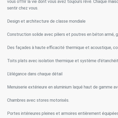
vous offrir la vie dont vous avez toujours rêvé. Chaque mai
Analys
sentir chez vous.
Ils perm
informat
Design et architecture de classe mondiale
Web pour
amélior
utilisat
Construction solide avec piliers et poutres en béton armé, ga
préféren
meilleu
Des façades à haute efficacité thermique et acoustique, con
Market
Toits plats avec isolation thermique et système d'étanchéit
Ces cook
personne
navigat
L'élégance dans chaque détail
site Web
Menuiserie extérieure en aluminium laqué haut de gamme avec d
Chambres avec stores motorisés.
Portes intérieures pleines et armoires entièrement équipées