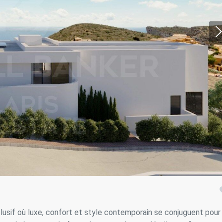
ier les cookies
que et Fonctionnel
Toujou
Web utilise ses propres cookies pour collecter des informations afin
rer nos services. Si vous continuez à naviguer, vous acceptez leur insta
ateur a la possibilité de configurer son navigateur, pouvant, s'il le souhai
 leur installation sur son disque dur, même s'il doit garder à l'esprit 
tion peut entraîner des difficultés de navigation sur le site.
usif où luxe, confort et style contemporain se conjuguent pour