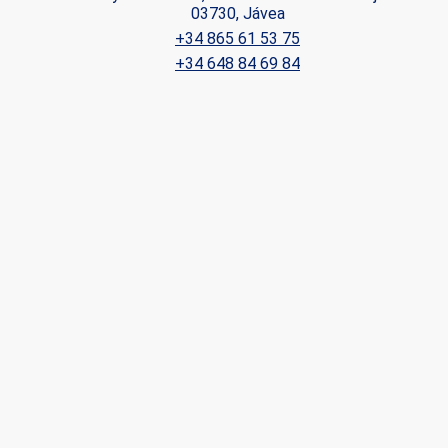
03730, Jávea
+34 865 61 53 75
 Les
+34 648 84 69 84
vité du
re des
e
les choix
ur le