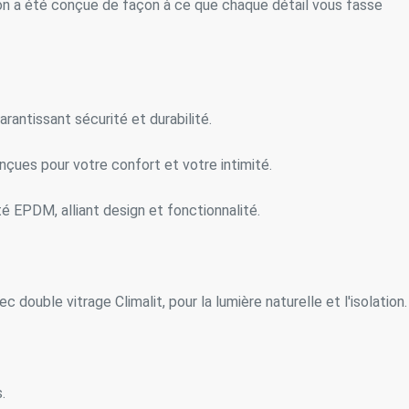
son a été conçue de façon à ce que chaque détail vous fasse
e et Personnalisation
ettent le suivi et l'analyse du comportement des utilisateurs de ce site.
ions collectées via ce type de cookies sont utilisées pour mesurer l'acti
 l'élaboration des profils de navigation des utilisateurs afin d'introdui
ations basées sur l'analyse des données d'utilisation effectuée par les
eurs du service. . Ils nous permettent de sauvegarder les informations d
rantissant sécurité et durabilité.
ce de l'utilisateur pour améliorer la qualité de nos services et offrir une
re expérience grâce aux produits recommandés.
çues pour votre confort et votre intimité.
ing et Publicité
é EPDM, alliant design et fonctionnalité.
ies sont utilisés pour stocker des informations sur les préférences et 
ls de l'utilisateur grâce à l'observation continue de ses habitudes de
ion. Grâce à eux, nous pouvons connaître les habitudes de navigation s
 et afficher des publicités liées au profil de navigation de l'utilisateur.
ouble vitrage Climalit, pour la lumière naturelle et l'isolation.
Enregistrer les paramètres
Tout accepter
.