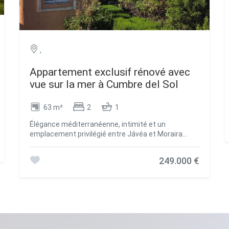
,
Appartement exclusif rénové avec
vue sur la mer à Cumbre del Sol
63 m²
2
1
Élégance méditerranéenne, intimité et un
emplacement privilégié entre Jávéa et Moraira
Découvrez ce magnifique appartement
entièrement rénové au dernier étage, situé dans la
249.000 €
célèbre urbanisation, au sein de la prestigieuse
enclave résidentielle de Cumbre del Sol, à
Benitachell. Une propriété alliant confort,
luminosité et vue sur la mer dans l'une des
destinations les plus prisées de la Costa Blanca
Nord. Idéale comme résidence permanente,
résidence secondaire ou investissement