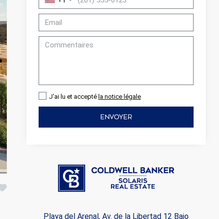
+1
J'ai lu et accepté
la notice légale
ENVOYER
rs actif
llation.
te,
qu'une
Playa del Arenal, Av. de la Libertad 12 Bajo