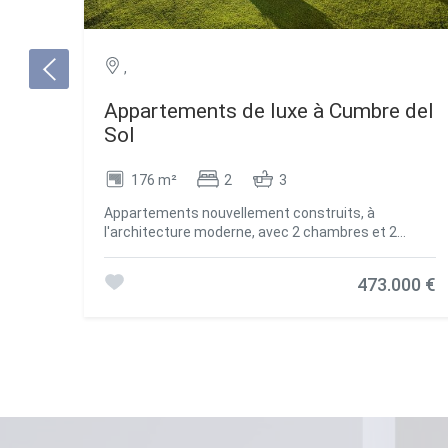
,
Appartements de luxe à Cumbre del
Sol
176 m²
2
3
Appartements nouvellement construits, à
l'architecture moderne, avec 2 chambres et 2
salles de bains, cuisine ouverte sur le salon, avec
plusieurs modèles au choix, terrasse et jardin au
473.000 €
rez-de-chaussée et terrasse et solarium à l'étage
supérieur ; Tous sont distribués pour tirer le
meilleur parti de l'espace, en profitant de la lumière
méditerranéenne et en offrant un confort
supplémentaire au quotidien. L'équipement des
appartements est également orienté vers le
confort avec chauffage au sol, système de
climatisation chaud et froid par conduits avec
thermostat dans le salon, génération d'eau chaude