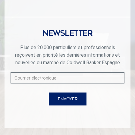
pour plus de commodité. Situés sur un terrain légèrement
surélevé, tous les appartements offrent une vue sur la
mer et sont parfaitement orientés pour profiter de la
lumière naturelle toute la journée. Les résidents
bénéficient d'un accès à la plage grâce à un parc public
Newsletter
paysager situé juste en face du complexe. #ref:CBSH619
Plus de 20.000 particuliers et professionnels
reçoivent en priorité les dernières informations et
nouvelles du marché de Coldwell Banker Espagne
ENVOYER