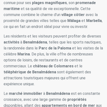
connue pour ses
plages magnifiques
, son
promenade
Ces cookies sont utilisés pour stocker des informations sur
les préférences et les choix personnels de l'utilisateur
maritime
et sa qualité de vie exceptionnelle. Cette
grâce à l'observation continue de ses habitudes de
commune combine le charme d'un
village côtier
avec la
navigation. Grâce à eux, nous pouvons connaître les
habitudes de navigation sur le site Web et afficher des
proximité de grandes villes telles que
Málaga
et
Marbella
,
publicités liées au profil de navigation de l'utilisateur.
ce qui en fait un endroit idéal pour vivre ou investir.
Les résidents et les visiteurs peuvent profiter de diverses
activités
à
Benalmádena
, telles que les sports nautiques,
la randonnée dans le
Parc de la Paloma
et les visites de la
célèbre
Marina
. De plus, la ville offre de nombreuses
options de loisirs, de restaurants et de centres
commerciaux. Le
château de Colomares
et le
téléphérique de Benalmádena
sont également des
attractions touristiques majeures qui offrent une
expérience unique.
Le
marché immobilier
à
Benalmádena
est en constante
croissance, avec une large gamme de
propriétés
disponibles, allant des
appartements en bord de mer
aux