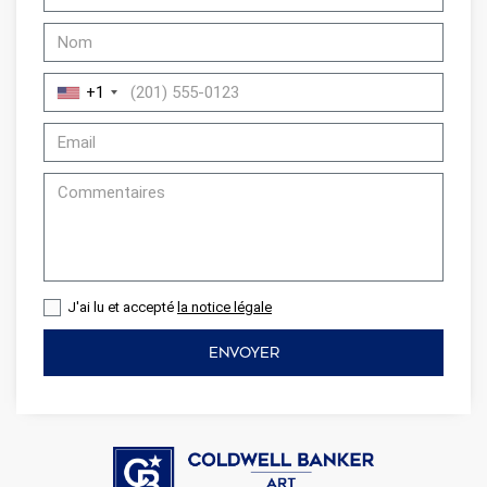
+1
J'ai lu et accepté
la notice légale
ENVOYER