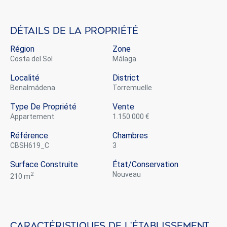
Détails de la propriété
Région
Zone
Costa del Sol
Málaga
Localité
District
Benalmádena
Torremuelle
Type De Propriété
Vente
appartement
1.150.000 €
Référence
Chambres
CBSH619_C
3
Surface Construite
État/conservation
2
nouveau
210 m
Modifier les cookies
Caractéristiques de l'établissement