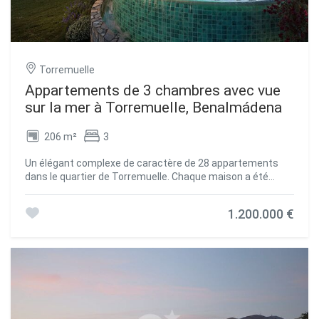
Torremuelle
Appartements de 3 chambres avec vue
sur la mer à Torremuelle, Benalmádena
206 m²
3
Un élégant complexe de caractère de 28 appartements
dans le quartier de Torremuelle. Chaque maison a été
soigneusement conçue pour offrir une expérience de vie
supérieure, avec des commodités exceptionnelles qui
1.200.000 €
élèveront le niveau de services. Ce complexe de logements
haut de gamme est situé à quelques mètres de la plage de
Torremuelle et de ses petites criques, avec un accès
direct à celle-ci et à quelques mètres du parcours de golf
de Torrequebrada et de Puerto Marina. Il bénéficie d'un
emplacement exceptionnel sur la Costa del Sol et au pied
de la Sierra de Mijas. Enveloppé dans un manteau vert,
mais à proximité de l'énergie vibrante de l'une des zones