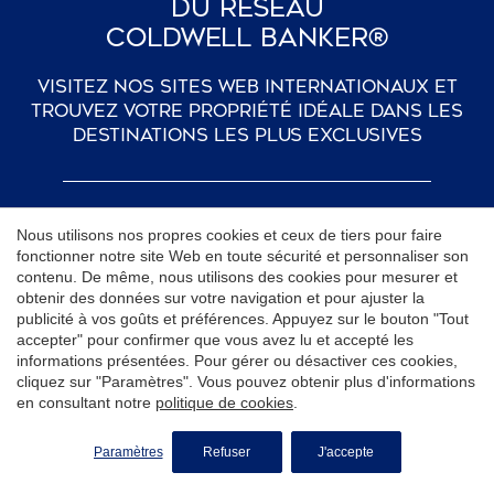
Du Réseau
Coldwell Banker®
Visitez nos sites web internationaux et
trouvez votre propriété idéale dans les
destinations les plus exclusives
Andorra
Luxembourg
Nous utilisons nos propres cookies et ceux de tiers pour faire
fonctionner notre site Web en toute sécurité et personnaliser son
Argentina
Malta
contenu. De même, nous utilisons des cookies pour mesurer et
obtenir des données sur votre navigation et pour ajuster la
Aruba
Mexico
publicité à vos goûts et préférences. Appuyez sur le bouton "Tout
accepter" pour confirmer que vous avez lu et accepté les
Bahamas
Northern Cyprus
informations présentées. Pour gérer ou désactiver ces cookies,
cliquez sur "Paramètres". Vous pouvez obtenir plus d'informations
Bermuda
Paraguay
en consultant notre
politique de cookies
.
DEMANDER PLUS D'INFORMATIONS
British Virgin Islands
Portugal
Paramètres
Refuser
J'accepte
Cambodia
Saudi Arabia