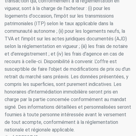
transaction qui, conformément à la réglementation en
Toujours actif
Technique et Fonctionnel
vigueur, sont à la charge de l'acheteur : (i) pour les
Ce site Web utilise ses propres cookies pour collecter des
logements d'occasion, l'impôt sur les transmissions
informations afin d'améliorer nos services. Si vous
continuez à naviguer, vous acceptez leur installation.
patrimoniales (ITP) selon le taux applicable dans la
L'utilisateur a la possibilité de configurer son navigateur,
pouvant, s'il le souhaite, empêcher leur installation sur son
communauté autonome ; (ii) pour les logements neufs, la
disque dur, même s'il doit garder à l'esprit qu'une telle
TVA et l'impôt sur les actes juridiques documentés (AJD)
action peut entraîner des difficultés de navigation sur le
site.
selon la réglementation en vigueur ; (iii) les frais de notaire
et d'enregistrement ; et (iv) les frais d'agence en cas de
Analyse et Personnalisation
recours à celle-ci. Disponibilité à convenir. L'offre est
susceptible de faire l'objet de modifications de prix ou d'un
Ils permettent le suivi et l'analyse du comportement des
utilisateurs de ce site. Les informations collectées via ce
retrait du marché sans préavis. Les données présentées, y
type de cookies sont utilisées pour mesurer l'activité du
compris les superficies, sont purement indicatives. Les
Web pour l'élaboration des profils de navigation des
utilisateurs afin d'introduire des améliorations basées sur
honoraires d'intermédiation immobilière seront pris en
l'analyse des données d'utilisation effectuée par les
charge par la partie concernée conformément au mandat
utilisateurs du service. . Ils nous permettent de
sauvegarder les informations de préférence de l'utilisateur
signé. Des informations détaillées et personnalisées seront
pour améliorer la qualité de nos services et offrir une
fournies à toute personne intéressée avant le versement
meilleure expérience grâce aux produits recommandés.
de tout acompte, conformément à la réglementation
nationale et régionale applicable.
Marketing et Publicité