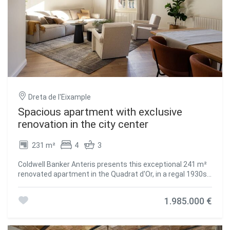
plus emblématiques de la ville, où modernisme, style de vie
et confort se rencontrent. Le bien, entièrement meublé,
sera livré en octobre 2025. N'hésitez pas à nous contacter
pour plus d'informations ou pour organiser une visite.
#ref:CBES2695
Dreta de l'Eixample
Spacious apartment with exclusive
renovation in the city center
231 m²
4
3
Coldwell Banker Anteris presents this exceptional 241 m²
renovated apartment in the Quadrat d'Or, in a regal 1930s
building with elevator and concierge, designed by the
prestigious architect Enric Sagnier, a notable figure in the
1.985.000 €
city's heritage. The property combines history, design, and
comfort, preserving original features such as high ceilings,
cornices, moldings, and Catalan vaulted ceilings, while the