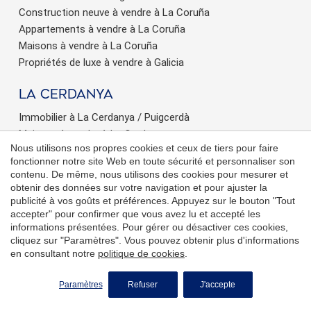
Construction neuve à vendre à La Coruña
Appartements à vendre à La Coruña
Maisons à vendre à La Coruña
Propriétés de luxe à vendre à Galicia
La Cerdanya
Immobilier à La Cerdanya / Puigcerdà
Maisons à vendre à La Cerdanya
Nous utilisons nos propres cookies et ceux de tiers pour faire
Appartements à vendre à La Cerdanya
fonctionner notre site Web en toute sécurité et personnaliser son
contenu. De même, nous utilisons des cookies pour mesurer et
Andorra
obtenir des données sur votre navigation et pour ajuster la
publicité à vos goûts et préférences. Appuyez sur le bouton "Tout
Immobilier en Andorre
accepter" pour confirmer que vous avez lu et accepté les
Maisons à vendre à Andorra
informations présentées. Pour gérer ou désactiver ces cookies,
Appartements à vendre à Andorra
cliquez sur "Paramètres". Vous pouvez obtenir plus d'informations
en consultant notre
politique de cookies
.
Penthouses à vendre à Andorra
Propriétés de luxe à vendre à Andorra
DEMANDER PLUS D'INFORMATIONS
Paramètres
Refuser
J'accepte