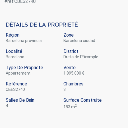
#ref:CBES2740
Ces cookies sont utilisés pour stocker des informations sur
les préférences et les choix personnels de l'utilisateur
grâce à l'observation continue de ses habitudes de
navigation. Grâce à eux, nous pouvons connaître les
habitudes de navigation sur le site Web et afficher des
Détails de la propriété
publicités liées au profil de navigation de l'utilisateur.
Région
Zone
Barcelona provincia
Barcelona ciudad
Localité
District
Barcelona
Dreta de l'Eixample
Type De Propriété
Vente
appartement
1.895.000 €
Référence
Chambres
CBES2740
3
Salles De Bain
Surface Construite
4
2
183 m