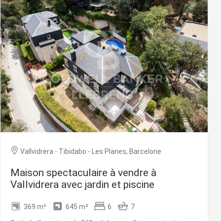
climatisées et disposent de commandes indépendantes.
De plus, vous pourrez vous détendre et profiter d'un jacuzzi
et d'un sauna. La propriété est livrée entièrement équipée
et meublée, à l'exclusion des services publics
correspondants. Les frais communautaires et les taxes
municipales (IBI) sont inclus dans le loyer. Ne manquez pas
l'occasion de vivre dans cette maison entièrement
équipée, entourée de commodités et bénéficiant d'un
emplacement idéal ! #ref:CBES1980
Vallvidrera - Tibidabo - Les Planes, Barcelone
Maison spectaculaire à vendre à
Vallvidrera avec jardin et piscine
369 m²
645 m²
6
7