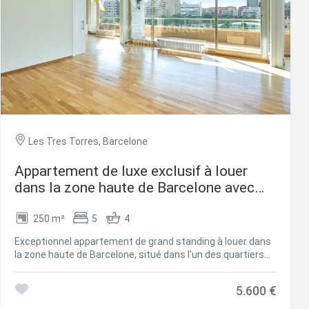
Les Tres Torres, Barcelone
Appartement de luxe exclusif à louer
dans la zone haute de Barcelone avec
terrasse, vues et parking
250 m²
5
4
rs actif
Exceptionnel appartement de grand standing à louer dans
llation.
la zone haute de Barcelone, situé dans l'un des quartiers
te,
les plus prestigieux et recherchés de la ville. Ce magnifique
qu'une
logement se distingue par ses superbes vues dégagées,
5.600 €
ses volumes généreux et son excellente luminosité tout au
long de la journée grâce à une orientation optimale. Situé