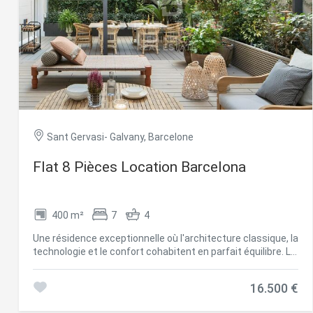
Sant Gervasi- Galvany, Barcelone
Flat 8 Pièces Location Barcelona
Modif
400 m²
7
4
Techni
Une résidence exceptionnelle où l'architecture classique, la
Ce site 
technologie et le confort cohabitent en parfait équilibre. Le
d'amélio
logement sera disponible à partir du 1er août 2026.Située
L'utilis
dans un élégant immeuble de maître ('finca regia'), cette
empêcher
16.500 €
telle ac
demeure singulière occupe tout un étage d'environ 365 m²
intérieurs et dispose d'une terrasse privée de 100 m² de