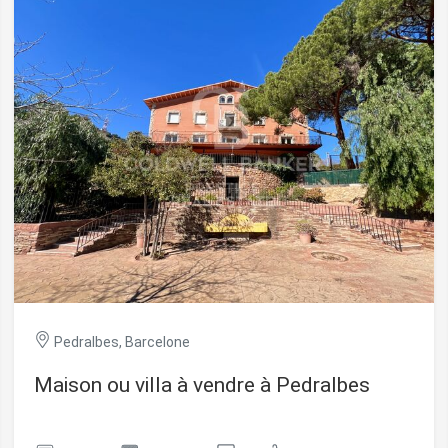
complété par une chambre double et une salle de bains
complète. À l'étage supérieur se trouvent deux autres
grandes pièces, actuellement aménagées en chambre et
en bureau, ainsi qu'une seconde salle de bains complète
avec douche. Situé dans le quartier résidentiel et
montagneux du Tibidabo, à seulement 3 minutes en
voiture du centre de Vallvidrera, où se trouvent tous les
commerces et services nécessaires, ainsi que le célèbre
parc d'attractions du Tibidabo. Un emplacement idéal pour
profiter de la nature, du calme et de l'intimité tout en
restant proche du centre de Barcelone. Ne manquez pas
l'opportunité de visiter ce bien exclusif. #ref:CB3252LL
Pedralbes, Barcelone
Maison ou villa à vendre à Pedralbes