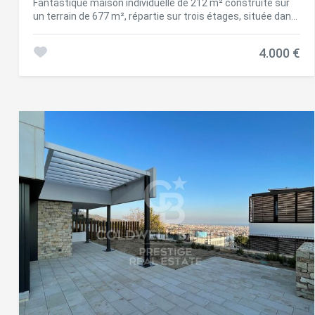
Fantastique maison individuelle de 212 m² construite sur
un terrain de 677 m², répartie sur trois étages, située dans
l'un des quartiers résidentiels les plus privilégiés et
paisibles de Barcelone : Vallvidrera, où l'on peut profiter de
4.000 €
la nature, de l'intimité et de l'air frais sans renoncer à la
proximité de la ville. La propriété se trouve à seulement 4
minutes à pied de la Plaza de Vallvidrera, avec un accès
immédiat à tous les services essentiels : supermarchés,
CAP, banques, tabac, cafétérias et boutiques. Nous
accédons à la propriété par le rez-de-chaussée ou la zone
de jour, où nous trouvons un salon spacieux et lumineux
avec des parquets, élégamment distingué de la salle à
manger par des colonnes décoratives. Depuis la salle à
manger, on donne accès à une magnifique terrasse offrant
une vue splendide sur Barcelone, la mer et les montagnes,
idéale pour profiter des environs toute l'année. La cuisine,
dans un style bureau, offre un espace fonctionnel et
lumineux. À ce même étage, il y a aussi des toilettes
pratiques pour les invités. Le rez-de-chaussée, destiné à
l'aire de repos, abrite trois grandes chambres doubles de
type suite, avec dressing, accompagnées de deux salles
de bains complètes et d'excellentes finitions. Au rez-de-
chaussée, on trouve des espaces polyvalents avec de
multiples possibilités d'utilisation : une agréable terrasse