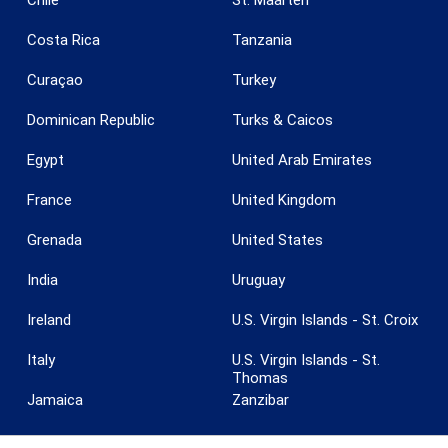
Chile
St. Maarten
Costa Rica
Tanzania
Curaçao
Turkey
Dominican Republic
Turks & Caicos
Egypt
United Arab Emirates
France
United Kingdom
Grenada
United States
India
Uruguay
Guardar configuración
Aceptar todas
Ireland
U.S. Virgin Islands - St. Croix
Italy
U.S. Virgin Islands - St.
Thomas
Jamaica
Zanzibar