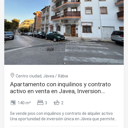
representativos. Un inmueble con gran valor añadido, ideal
para empresas que buscan posicionarse en una de las
áreas más consolidadas y demandadas del mercado
inmobiliario local. Además, existe la opción de alquiler por
2.500 € al mes, ofreciendo flexibilidad para empresas que
deseen establecerse sin realizar una inversión inmediata
en compra. #ref:CBS758
Centro ciudad, Jávea / Xàbia
Apartamento con inquilinos y contrato
activo en venta en Javea, Inversion
Perfecta
140 m²
3
2
Se vende piso con inquilinos y contrato de alquiler activo
Una oportunidad de inversión única en Jávea que permite
generar ingresos desde el primer día. Ideal tanto para