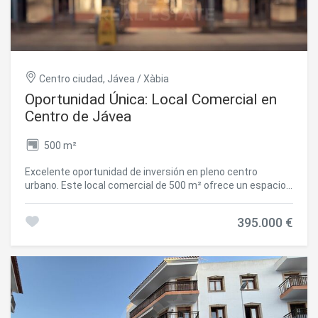
Centro ciudad, Jávea / Xàbia
Oportunidad Única: Local Comercial en
Centro de Jávea
500 m²
Excelente oportunidad de inversión en pleno centro
urbano. Este local comercial de 500 m² ofrece un espacio
amplio, versátil y de alto potencial, ideal para establecer
negocios de alta rentabilidad. Su ubicación estratégica en
395.000 €
la zona transitada de la ciudad garantiza máxima
visibilidad, flujo constante de público y una inmejorable
proyección comercial. La propiedad cuenta con techos
altos, y múltiples opciones de personalización, lo que lo
convierte en una opción perfecta para taller profesional,
showroom, tienda de marca, centro de servicios o
cualquier actividad que requiera espacios amplios y