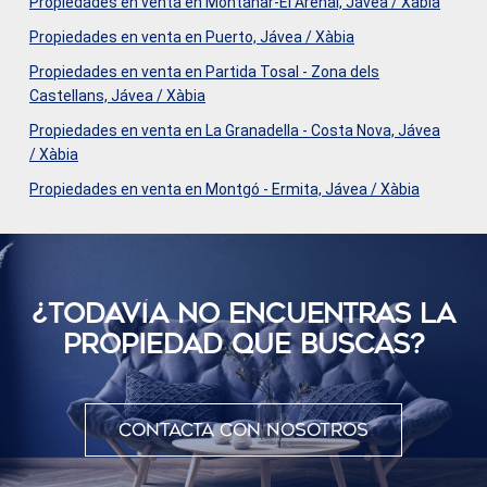
Propiedades en venta en Montañar-El Arenal, Jávea / Xàbia
inversión. ¡Agenda tu visita ahora y haz realidad tus sueños
Propiedades en venta en Puerto, Jávea / Xàbia
de vivir en Jávea! #ref:CBS439N
Propiedades en venta en Partida Tosal - Zona dels
Castellans, Jávea / Xàbia
Propiedades en venta en La Granadella - Costa Nova, Jávea
/ Xàbia
Propiedades en venta en Montgó - Ermita, Jávea / Xàbia
¿TODAVÍ­A NO ENCUENTRAS LA
PROPIEDAD QUE BUSCAS?
Contacta con nosotros