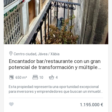
Centro ciudad, Jávea / Xàbia
Encantador bar/restaurante con un gran
potencial de transformación y múltiples
usos en el corazón histórico de Jávea, a
650 m²
10
4
solo unos pasos del reconocido
Mercado de Abastos.
Esta propiedad representa una oportunidad excepcional
para inversores y emprendedores que buscan un inmueble
céntrico con amplias posibilidades, ideal tanto para uso
comercial como residencial o turístico. La versatilidad del
1.195.000 €
espacio permite convertirlo en una elegante vivienda
unifamiliar, un pequeño hostal boutique con hasta 10