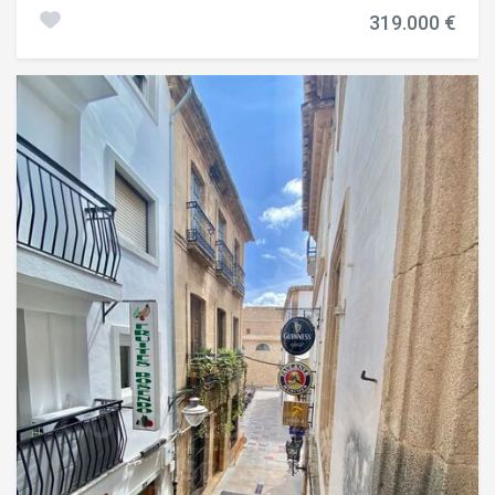
inversores como para quienes buscan una propiedad con
319.000 €
potencial de rentabilidad asegurada. Ubicado en el
encantador casco antiguo de Jávea, esta vivienda se
encuentra cerca de todo tipo de servicios, incluyendo
supermercados, restaurantes, tiendas y zonas de ocio,
ofreciendo una vida cómoda y práctica. El piso cuenta con
tres amplios dormitorios dobles, dos baños completos, y
un salón-comedor luminoso y espacioso que se abre a una
preciosa terraza que rodea la vivienda, perfecta para
disfrutar de las vistas y la luz natural durante todo el día.
Como detalle muy especial, el salón dispone de una
chimenea, un elemento poco habitual en pisos del casco
antiguo que aporta calidez y encanto al espacio. La
propiedad se encuentra en perfecto estado de
conservación y su distribución permite una gran
comodidad y privacidad para todos los residentes.
Además, su ubicación estratégica la hace muy atractiva
tanto para alquileres turísticos como de larga temporada,
asegurando un retorno de inversión inmediato. No pierda la
oportunidad de adquirir un piso con alta rentabilidad
garantizada en una de las zonas más cotizadas de Jávea.
#ref:CBS734