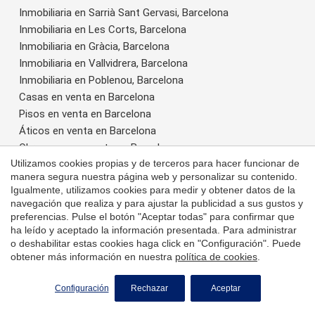
Inmobiliaria en Sarrià Sant Gervasi, Barcelona
Inmobiliaria en Les Corts, Barcelona
Inmobiliaria en Gràcia, Barcelona
Inmobiliaria en Vallvidrera, Barcelona
Inmobiliaria en Poblenou, Barcelona
Casas en venta en Barcelona
Pisos en venta en Barcelona
Áticos en venta en Barcelona
Obra nueva en venta en Barcelona
Utilizamos cookies propias y de terceros para hacer funcionar de
Propiedades de lujo en venta en Barcelona
manera segura nuestra página web y personalizar su contenido.
Igualmente, utilizamos cookies para medir y obtener datos de la
Madrid
navegación que realiza y para ajustar la publicidad a sus gustos y
preferencias. Pulse el botón "Aceptar todas" para confirmar que
Inmobiliaria en Aravaca, Madrid
ha leído y aceptado la información presentada. Para administrar
Inmobiliaria en Barrio Salamanca, Madrid
o deshabilitar estas cookies haga click en "Configuración". Puede
Casas en venta en Madrid
obtener más información en nuestra
política de cookies
.
Pisos en venta en Madrid
Áticos en venta en Madrid
Configuración
Rechazar
Aceptar
Propiedades de lujo en venta en Madrid