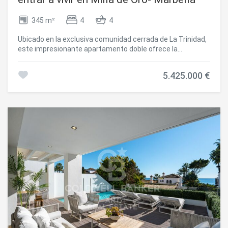
345 m²
4
4
Ubicado en la exclusiva comunidad cerrada de La Trinidad,
este impresionante apartamento doble ofrece la
combinación perfecta de espacio, estilo y sofisticación en
una de las direcciones más codiciadas de Marbella. A tan
5.425.000 €
solo unos minutos de Puente Romano, Marbella Club y la
playa, disfruta de una ubicación privilegiada en la Milla de
Oro, rodeado de exuberantes jardines y servicios de lujo.
Con una superficie interior de 344,5 m² más 63,5 m² de
terrazas, la propiedad cuenta con cuatro amplios
dormitorios, cada uno con su baño en suite, ofreciendo
privacidad y confort a todos los miembros de la familia o
invitados. Los interiores destacan por su elegancia
moderna un espacioso salón de planta abierta se conecta
de forma fluida con las generosas terrazas, creando el
entorno ideal para relajarse o disfrutar de reuniones con
vistas a los tranquilos jardines de la comunidad. La cocina
totalmente equipada complementa el diseño sofisticado
del apartamento, con acabados contemporáneos y
electrodomésticos de alta gama. Cada detalle, desde la
iluminación ambiental hasta el mobiliario de diseño, ha sido