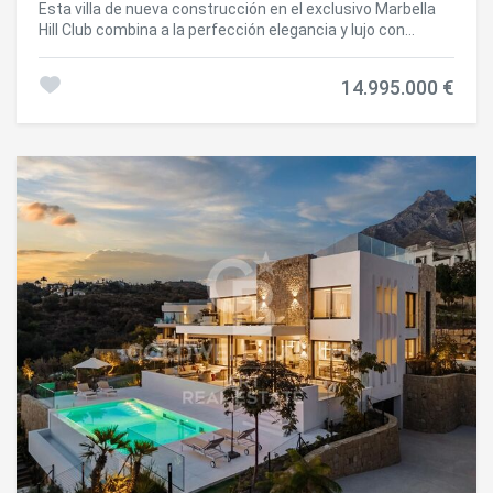
Esta villa de nueva construcción en el exclusivo Marbella
Hill Club combina a la perfección elegancia y lujo con
confort y relajación. Los interiores a medida, diseñados por
Pedro Peña, son únicos y aportan un ambiente cálido y
14.995.000 €
sofisticado a toda la vivienda. Una paleta de colores
neutros y suaves, enriquecida con materiales naturales
como la madera y el mármol, crea texturas exquisitas y
una atmósfera atemporal de refinamiento. Cada detalle ha
sido cuidadosamente seleccionado, con acentos que
elevan el diseño a una auténtica obra de arte. El espacio de
estar de planta abierta ofrece una sensación de armonía,
manteniendo al mismo tiempo la separación entre las
distintas áreas. El salón está diseñado para ofrecer el
máximo confort y relajación, con tonos suaves y obras de
arte elegidas que aportan equilibrio y personalidad. La
cocina, elegante y funcional, está equipada con
electrodomésticos de última generación, mobiliario de
diseño y vinoteca, creando un espacio perfecto para
cocinar y disfrutar en compañía. Los dormitorios son
igualmente impresionantes, con materiales de la más alta
calidad y una decoración que combina lujo y confort para
crear un refugio acogedor. Los baños son elegantes y
relajantes, con lavabos dobles, duchas tipo lluvia y bañeras
exentas que evocan la serenidad de un spa. Esta