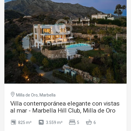
sofisticado y elegante. El complejo ofrece acceso privado
directo a la playa y al paseo marítimo, ideal para paseos
hacia Puerto Banús o Marbella, pasando por hoteles de lujo
y restaurantes reconocidos. Una residencia perfecta para
quienes buscan vida frente al mar en una ubicación
privilegiada en Marbella. #ref:CBSH1263
Milla de Oro, Marbella
Villa contemporánea elegante con vistas
al mar - Marbella Hill Club, Milla de Oro
825 m²
3.559 m²
5
6