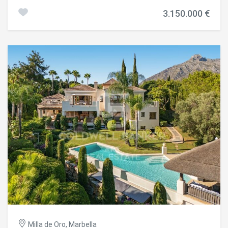
la Milla de Oro de Marbella. Situada dentro de una
3.150.000 €
comunidad cerrada con seguridad 24 horas, ofrece un
entorno de tranquilidad y elegancia, con dos amplias
piscinas comunitarias y exuberantes jardines tropicales
de extraordinaria belleza. La ubicación es inmejorable, a
pocos minutos de todos los servicios: supermercados,
tiendas, restaurantes, colegios internacionales y campos
de golf. Además, el mar y el centro de Marbella se
encuentran a tan solo cinco minutos en coche. Distribuida
en tres plantas, la vivienda ofrece amplios y luminosos
espacios diseñados para el confort y la vida moderna. En la
planta principal encontramos un elegante hall de entrada,
un amplio salón con acceso directo a una terraza
semicubierta rodeada de jardines tropicales, zonas de
comedor al aire libre y un acogedor espacio chill-out. Desde
aquí se accede directamente a la piscina comunitaria. En
esta misma planta también se sitúa un dormitorio con
baño en suite, una cocina totalmente equipada de
generosas dimensiones y un aseo de cortesía. La planta
superior alberga tres dormitorios, todos con baños en
suite, y una soleada terraza con vistas parciales al mar,
ideal para relajarse y disfrutar del entorno mediterráneo. El
nivel inferior de la villa ofrece dos dormitorios adicionales
Milla de Oro, Marbella