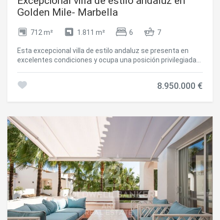
Excepcional villa de estilo andaluz en
minutos de Marbella y de la Milla de Oro de Marbella,
Golden Mile- Marbella
combina cercanía a todos los servicios con una atmósfera
tranquila y privada. Si busca una vivienda refinada en Sierra
712 m²
1.811 m²
6
7
Blanca que reúna diseño funcional, vistas abiertas y
máxima discreción, esta propiedad es una opción
Esta excepcional villa de estilo andaluz se presenta en
excepcional. #ref:CBSH1393
excelentes condiciones y ocupa una posición privilegiada
en Las Lomas del Marbella Club, en pleno corazón de la
prestigiosa Milla de Oro de Marbella. Rodeada de 20.000 m²
8.950.000 €
de frondoso bosque, la propiedad ofrece una privacidad y
tranquilidad inigualables, una característica poco común
en una ubicación tan céntrica. Su proximidad al reconocido
Hotel Puente Romano, a servicios locales, la playa y
colegios de gran prestigio garantiza un estilo de vida de
comodidad y exclusividad. La villa, situada en una generosa
parcela de 1.811 m², cuenta con una impresionante
superficie construida de 712 m² y 133 m² de terrazas.
Consta de seis amplios dormitorios, siete baños y dos
aseos para invitados, la propiedad está diseñada tanto
para la vida familiar como para el entretenimiento. El
dormitorio principal destaca especialmente por sus
generosas dimensiones. La residencia también dispone de
un apartamento independiente, ideal para invitados o
personal, y una planta sótano que incluye sala de cine,