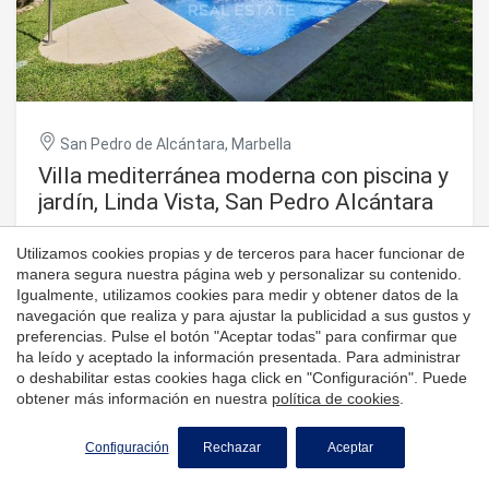
espectacular azotea con jacuzzi, zona de barbacoa y
vistas panorámicas al marun lugar perfecto para relajarse
o recibir invitados. Incluye además aparcamiento
subterráneo para dos coches y un trastero privado. Una
vivienda lista para entrar a vivir, en una comunidad
boutique junto al marque combina comodidad moderna,
San Pedro de Alcántara, Marbella
privacidad y un estilo de vida costero de alto nivel.
#ref:CBSH938
Villa mediterránea moderna con piscina y
jardín, Linda Vista, San Pedro Alcántara
388 m²
1.165 m²
4
4
Utilizamos cookies propias y de terceros para hacer funcionar de
manera segura nuestra página web y personalizar su contenido.
Villa contemporánea con piscina y un jardín bellamente
Igualmente, utilizamos cookies para medir y obtener datos de la
ajardinado, ubicada en la codiciada urbanización Alta Vista,
navegación que realiza y para ajustar la publicidad a sus gustos y
a solo un corto paseo de la playa y de los servicios locales.
preferencias. Pulse el botón "Aceptar todas" para confirmar que
Situada en un tranquilo callejón sin salida y rodeada de
ha leído y aceptado la información presentada. Para administrar
2.495.000 €
viviendas independientes, ofrece privacidad y exclusividad
o deshabilitar estas cookies haga click en "Configuración". Puede
incomparables. La villa cuenta con cuatro amplios
obtener más información en nuestra
política de cookies
.
dormitorios, cada uno con su propio baño en suite, una
zona de oficina abierta, un aseo de invitados, una gran
Configuración
Rechazar
Aceptar
cocina moderna y 53 m² de terrazas, perfectas para
disfrutar del estilo de vida mediterráneo. Además, dispone