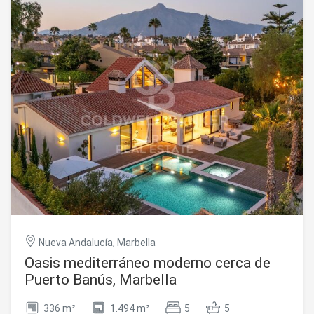
En el interior, una cocina de diseño totalmente equipada
será el centro del hogar, con una encimera de estilo
Silestone o similar, seleccionada por el director del
proyecto para asegurar estética y durabilidad. Una
lavandería independiente aportará un toque adicional de
practicidad, ofreciendo espacio extra para una vida diaria
cómoda. Una vez finalizada, esta villa se convertirá en un
auténtico refugio moderno que combina a la perfección
elegancia, comodidad y funcionalidad. #ref:CBSH884
Nueva Andalucía, Marbella
Oasis mediterráneo moderno cerca de
Puerto Banús, Marbella
336 m²
1.494 m²
5
5