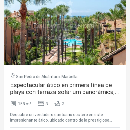
Sistema de alarma Circuito cerrado de seguridad Puerta
de seguridad Ideal tanto para negocio propio como para
inversión, con una alta demanda de alquiler en la zona.
#ref:CBSH1337
San Pedro de Alcántara, Marbella
Espectacular ático en primera línea de
playa con terraza solárium panorámica,
San Pedro Alcántara, Marbella
158 m²
3
3
Descubre un verdadero santuario costero en este
impresionante ático, ubicado dentro de la prestigiosa
urbanización Bahía Alcántara. La joya de la corona de esta