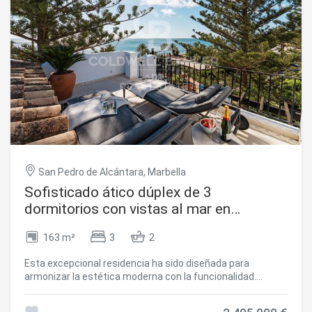
LUTRON, calefacción por suelo radiante y materiales
cuidadosamente seleccionados para garantizar el máximo
confort y sofisticación. El complejo destaca por sus
espectaculares espacios exteriores, que incluyen una
piscina privada de 60 m², un bar junto a la piscina cubierto,
jardines paisajísticos y un exclusivo solárium opcional en la
azotea con piscina de inmersión y pérgola. Además, las
villas cuentan con sistemas de sonido integrados de alta
gama y un completo sistema de seguridad inteligente, que
ofrece total privacidad y tranquilidad. Una oportunidad
única como residencia principal, segunda vivienda o
inversión en una de las zonas más cotizadas y
San Pedro de Alcántara, Marbella
prestigiosas de Marbella. #ref:CBSH1525
Sofisticado ático dúplex de 3
dormitorios con vistas al mar en
Marbella
163 m²
3
2
Esta excepcional residencia ha sido diseñada para
armonizar la estética moderna con la funcionalidad.
Construida originalmente en 1985 y completamente
renovada en 2019, la propiedad combina una calidad