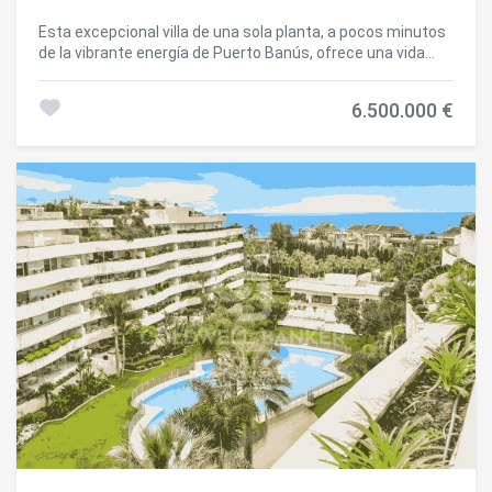
Esta excepcional villa de una sola planta, a pocos minutos
de la vibrante energía de Puerto Banús, ofrece una vida
contemporánea refinada con un flujo interior y exterior sin
esfuerzo. Ubicada en una parcela generosa y privada, la
6.500.000 €
casa cuenta con cinco amplios dormitorios, amplios
interiores de planta abierta y un espectacular hall de
entrada de doble altura con una línea de techo geométrica
que agrega distinción arquitectónica. Las líneas limpias,
los acabados de alta gama y las amplias ventanas inundan
el interior con luz natural, creando un espacio luminoso y
acogedor que encarna la vida mediterránea moderna. El
jardín meticulosamente diseñado está diseñado tanto
para la relajación como para el entretenimiento. En su
corazón hay una gran piscina privada enmarcada por una
elegante terraza de madera, tumbonas y sombrillas.
Múltiples zonas chill-out, una cocina exterior cubierta con
barbacoa incorporada y una elegante sala de estar con
pérgola proporcionan el escenario perfecto para disfrutar
del sol de Marbella durante todo el año. En el interior, la villa
combina un minimalismo suave con tonos naturales
cálidos. La cocina totalmente equipada con isla central
desemboca en un generoso comedor y una acogedora
sala de estar con chimenea y gabinetes personalizados.