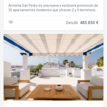
Armonía San Pedro es una nueva y exclusiva promoción de
35 apartamentos modernos que ofrecen 2 y 3 dormitorios,
incluyendo opciones dúplex con un solárium privado en la
azotea. Este proyecto está diseñado para quienes buscan
Desde
485.850 €
estilo, confort y una ubicación privilegiada. Los interiores
son espaciosos y luminosos, con distribuciones de
concepto abierto que integran salón, comedor y cocina.
Los ventanales de gran tamaño se abren hacia amplias
terrazas, ideales para relajarse, disfrutar del aire libre y
aprovechar las vistas. Los dúplex con solárium suman un
espacio exterior extra para tomar el sol o celebrar
momentos al aire libre. El diseño del complejo es
contemporáneo y elegante. Incluye aparcamiento
subterráneo seguro para residentes y locales comerciales
en planta baja, lo que aporta comodidad al día a día. Cada
detalle está pensado para conjugar funcionalidad y
estética. En cuanto a ubicación, Armonía San Pedro se
sitúa en el corazón de San Pedro de Alcántara (Marbella),
una zona práctica y bien comunicada. Tendrás cerca
tiendas, supermercados, colegios, instalaciones
deportivas, centros de salud y una abundante oferta de
restauración y ocio, así como cafeterías. Además, cuenta
con un casco antiguo encantador y un paseo marítimo