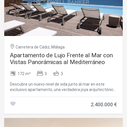
Carretera de Cádiz, Málaga
Apartamento de Lujo Frente al Mar con
Vistas Panorámicas al Mediterráneo
172 m²
3
3
Descubre un nuevo nivel de vida junto al mar en este
exclusivo apartamento, una verdadera joya arquitectónica
en la torre más emblemática de Málaga. Con
impresionantes vistas al Mediterráneo y un diseño
2.400.000 €
contemporáneo centrado en el confort y el estilo, esta
residencia ofrece un estilo de vida costero sin igual. Su
ubicación privilegiada, a pocos pasos de la playa, convierte
la vida cotidiana en una experiencia extraordinaria. Situado