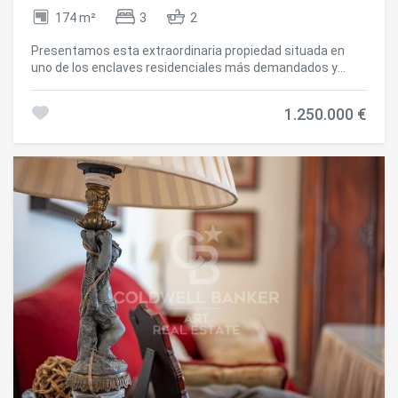
174 m²
3
2
Presentamos esta extraordinaria propiedad situada en
uno de los enclaves residenciales más demandados y
prestigiosos de Málaga, conocida por su excelente calidad
de vida, su cercanía a todos los servicios y su ambiente
1.250.000 €
tranquilo y familiar. Se trata de una vivienda excepcional
que destaca tanto por su amplitud como por su elevado
potencial de redistribución, ofreciendo en la actualidad 3
amplios dormitorios, con la posibilidad de ampliarlos
fácilmente a 4 o incluso 5 habitaciones, adaptándose así a
las necesidades de cualquier familia o proyecto
residencial. La propiedad fue sometida a una reforma
integral hace unos años, realizada con materiales de
primera calidad y un diseño que combina funcionalidad,
elegancia y durabilidad. El salón-comedor es uno de los
espacios más impresionantes de la vivienda, gracias a sus
generosos ventanales, su orientación sur y su conexión
directa con el exterior, garantizando una sobresaliente
luminosidad durante todo el día. La sensación de amplitud
se ve realzada por una distribución fluida y por la armonía
de los acabados. Desde las estancias principales se
accede a una espectacular terraza de 200 m², un espacio