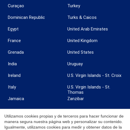
Curaçao
Turkey
Dominican Republic
Turks & Caicos
Egypt
United Arab Emirates
France
United Kingdom
Grenada
United States
India
Uruguay
Ireland
U.S. Virgin Islands - St. Croix
Italy
U.S. Virgin Islands - St.
Thomas
Jamaica
Zanzibar
Utilizamos cookies propias y de terceros para hacer funcionar de
manera segura nuestra página web y personalizar su contenido.
Igualmente, utilizamos cookies para medir y obtener datos de la