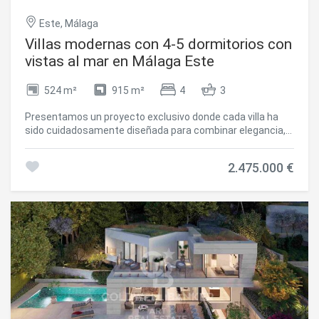
Este, Málaga
Villas modernas con 4-5 dormitorios con
vistas al mar en Málaga Este
524 m²
915 m²
4
3
Presentamos un proyecto exclusivo donde cada villa ha
sido cuidadosamente diseñada para combinar elegancia,
funcionalidad y confort. Estas viviendas modernas
cuentan con distribuciones de planta abierta que
2.475.000 €
maximizan el espacio y la luz natural, con ventanales de
suelo a techo que ofrecen vistas ininterrumpidas al mar
Mediterráneo y a la vegetación circundante. Construidas
con materiales de alta calidad y equipadas con la última
tecnología, las villas incluyen piscinas privadas, jardines
paisajísticos y amplias terrazas, perfectas tanto para el
entretenimiento como para el descanso. En el interior,
encontrarás acabados de primera calidad, cocinas
totalmente equipadas y sistemas de domótica que
garantizan lujo y eficiencia. Cada detalle ha sido concebido
para ofrecer un estilo de vida sofisticado en armonía con la