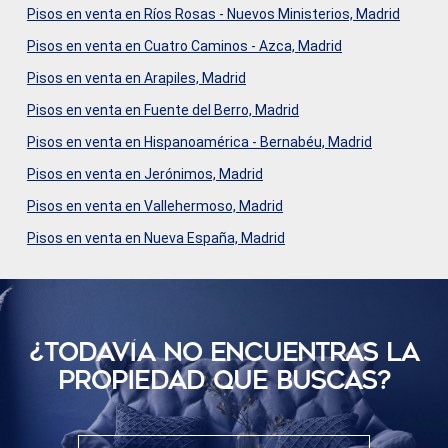
información recogida mediante este tipo de cookies se
Pisos en venta en Ríos Rosas - Nuevos Ministerios, Madrid
utiliza en la medición de la actividad de la web para la
elaboración de perfiles de navegación de los usuarios con
Pisos en venta en Cuatro Caminos - Azca, Madrid
el fin de introducir mejoras en función del análisis de los
datos de uso que hacen los usuarios del servicio. Permiten
Pisos en venta en Arapiles, Madrid
guardar la información de preferencia del usuario para
mejorar la calidad de nuestros servicios y para ofrecer una
Pisos en venta en Fuente del Berro, Madrid
mejor experiencia a través de productos recomendados.
Pisos en venta en Hispanoamérica - Bernabéu, Madrid
Marketing y publicidad
Pisos en venta en Jerónimos, Madrid
Pisos en venta en Vallehermoso, Madrid
Estas cookies son utilizadas para almacenar información
sobre las preferencias y elecciones personales del usuario
Pisos en venta en Nueva España, Madrid
a través de la observación continuada de sus hábitos de
navegación. Gracias a ellas, podemos conocer los hábitos
de navegación en el sitio web y mostrar publicidad
relacionada con el perfil de navegación del usuario.
¿TODAVÍ­A NO ENCUENTRAS LA
PROPIEDAD QUE BUSCAS?