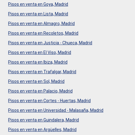
Pisos en venta en Goya, Madrid
Pisos en venta en Lista, Madrid
Pisos en venta en Almagro, Madrid
Pisos en venta en Recoletos, Madrid
Modificar cookies
Pisos en venta en Justicia - Chueca, Madrid
Pisos en venta en El Viso, Madrid
Siempre activas
Técnicas y funcionales
Pisos en venta en Ibiza, Madrid
Este sitio web utiliza Cookies propias para recopilar
Pisos en venta en Trafalgar, Madrid
información con la finalidad de mejorar nuestros servicios.
Si continua navegando, supone la aceptación de la
Pisos en venta en Sol, Madrid
instalación de las mismas. El usuario tiene la posibilidad
de configurar su navegador pudiendo, si así lo desea,
Pisos en venta en Palacio, Madrid
impedir que sean instaladas en su disco duro, aunque
deberá tener en cuenta que dicha acción podrá ocasionar
Pisos en venta en Cortes - Huertas, Madrid
dificultades de navegación de la página web.
Pisos en venta en Universidad - Malasaña, Madrid
Analíticas y personalización
Pisos en venta en Guindalera, Madrid
Permiten realizar el seguimiento y análisis del
Pisos en venta en Argüelles, Madrid
comportamiento de los usuarios de este sitio web. La