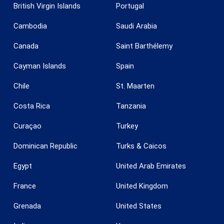
British Virgin Islands
Portugal
Cambodia
Saudi Arabia
Canada
Saint Barthélemy
Cayman Islands
Spain
Chile
St. Maarten
Costa Rica
Tanzania
Curaçao
Turkey
Dominican Republic
Turks & Caicos
Egypt
United Arab Emirates
Guardar configuración
Aceptar todas
France
United Kingdom
Grenada
United States