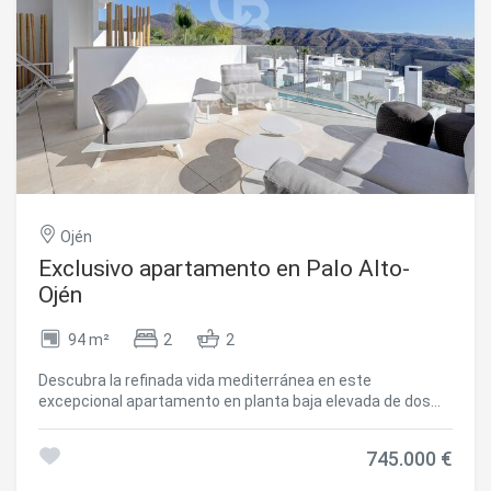
Ojén
Exclusivo apartamento en Palo Alto-
Ojén
94 m²
2
2
Descubra la refinada vida mediterránea en este
excepcional apartamento en planta baja elevada de dos
dormitorios y dos baños, ubicado en la prestigiosa y
exclusiva urbanización privada de Palo Alto en Ojén.
745.000 €
Diseñado para combinar la elegancia contemporánea con
el máximo confort, el apartamento ofrece un luminoso