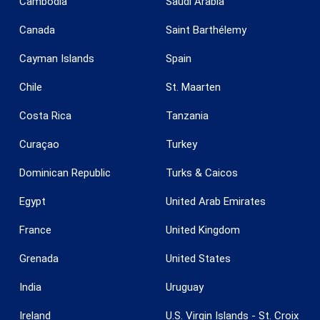
Cambodia
Saudi Arabia
Canada
Saint Barthélemy
Cayman Islands
Spain
Guardar configuración
Aceptar todas
Chile
St. Maarten
Costa Rica
Tanzania
Curaçao
Turkey
Dominican Republic
Turks & Caicos
Egypt
United Arab Emirates
France
United Kingdom
Grenada
United States
India
Uruguay
Ireland
U.S. Virgin Islands - St. Croix