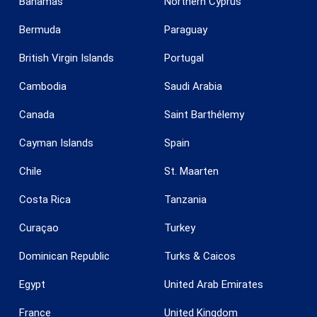
Bahamas
Northern Cyprus
Bermuda
Paraguay
British Virgin Islands
Portugal
Cambodia
Saudi Arabia
Canada
Saint Barthélemy
Cayman Islands
Spain
Chile
St. Maarten
Costa Rica
Tanzania
Curaçao
Turkey
Dominican Republic
Turks & Caicos
Egypt
United Arab Emirates
France
United Kingdom