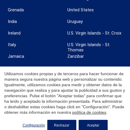
Grenada
United States
India
Uruguay
Ireland
U.S. Virgin Islands - St. Croix
Guardar configuración
Aceptar todas
Italy
U.S. Virgin Islands - St.
Thomas
Jamaica
Zanzibar
Utilizamos cookies propias y de terceros para hacer funcionar de
manera segura nuestra página web y personalizar su contenido.
Igualmente, utilizamos cookies para medir y obtener datos de la
© 2026 Coldwell Banker. Todos los derechos reservados. Coldwell
navegación que realiza y para ajustar la publicidad a sus gustos y
Banker y los logotipos de Coldwell Banker son marcas registradas de
preferencias. Pulse el botón "Aceptar todas" para confirmar que
Coldwell Banker Real Estate LLC. Cada oficina es independiente y
ha leído y aceptado la información presentada. Para administrar
opera de manera independiente.
o deshabilitar estas cookies haga click en "Configuración". Puede
obtener más información en nuestra
política de cookies
.
Configuración
Rechazar
Aceptar