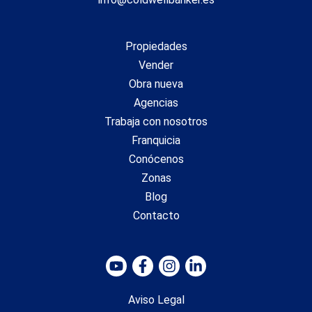
Marketing y publicidad
Propiedades
Estas cookies son utilizadas para almacenar información
Vender
sobre las preferencias y elecciones personales del usuario
a través de la observación continuada de sus hábitos de
Obra nueva
navegación. Gracias a ellas, podemos conocer los hábitos
Agencias
de navegación en el sitio web y mostrar publicidad
relacionada con el perfil de navegación del usuario.
Trabaja con nosotros
Franquicia
Conócenos
Zonas
Blog
Contacto
Aviso Legal