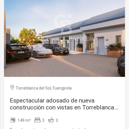
icas y personalización
n realizar el seguimiento y análisis del comportamiento de los usuarios
b. La información recogida mediante este tipo de cookies se utiliza en l
n de la actividad de la web para la elaboración de perfiles de navegac
rios con el fin de introducir mejoras en función del análisis de los dato
en los usuarios del servicio. Permiten guardar la información de prefe
ario para mejorar la calidad de nuestros servicios y para ofrecer una m
ncia a través de productos recomendados.
ing y publicidad
ookies son utilizadas para almacenar información sobre las preferencia
nes personales del usuario a través de la observación continuada de s
 de navegación. Gracias a ellas, podemos conocer los hábitos de nave
tio web y mostrar publicidad relacionada con el perfil de navegación del
Torreblanca del Sol, Fuengirola
.
Guardar configuración
Aceptar todas
Espectacular adosado de nueva
construcción con vistas en Torreblanca
del Sol, Fuengirola
149 m²
3
3