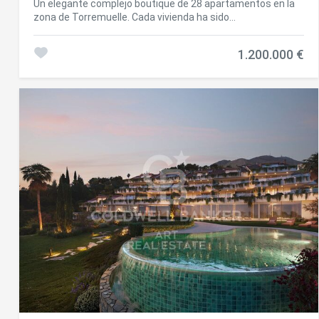
Un elegante complejo boutique de 28 apartamentos en la
zona de Torremuelle. Cada vivienda ha sido
cuidadosamente pensada para ofrecer una experiencia de
vida superior, con amenidades excepcionales que elevarán
1.200.000 €
el nivel de servicios. Este complejo de viviendas premium
está ubicado a escasos metros de la playa de Torremuelle
y sus pequeñas calas, con acceso directo a ella y a
escasos metros del campo de golf de Torrequebrada y
Puerto Marina. Presume de una ubicación excepcional en la
Costa del Sol y a los pies de la sierra de Mijas. Envuelto en
un manto verde, pero cerca de la vibrante energía de una
de las zonas más dinámicas de la costa, Casatalaya
Residences se presenta como el proyecto ideal donde vivir
en mayúsculas, ya sea comenzando una nueva vida o
simplemente desconectando de la rutina. Torremuelle es
el distrito más occidental de Benalmádena Costa, que se
extiende parcialmente hacia Fuengirola. Cuenta con
excelente acceso a través de la carretera N-340, y está
bien conectada con la estación de Cercanías en la línea de
C-1 que va de Fuengirola a Málaga. Diseñada para un estilo
de vida moderno, la urbanización cuenta con servicios
premium que incluyen un gimnasio totalmente equipado,
piscina exterior e interior y un elegante salón social con
espacios de coworking. Los residentes también disponen