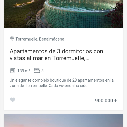
moderno, bien situado y con vistas inmejorables en el
corazón de la Costa del Sol. #ref:CBSH1274
Torremuelle, Benalmádena
Apartamentos de 3 dormitorios con
vistas al mar en Torremuelle,
Benalmádena
139 m²
3
Un elegante complejo boutique de 28 apartamentos en la
zona de Torremuelle. Cada vivienda ha sido
cuidadosamente pensada para ofrecer una experiencia de
vida superior, con amenidades excepcionales que elevarán
900.000 €
el nivel de servicios. Este complejo de viviendas premium
está ubicado a escasos metros de la playa de Torremuelle
y sus pequeñas calas, con acceso directo a ella y a
escasos metros del campo de golf de Torrequebrada y
Puerto Marina. Presume de una ubicación excepcional en la