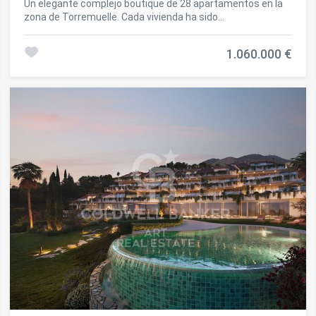
Un elegante complejo boutique de 28 apartamentos en la
zona de Torremuelle. Cada vivienda ha sido
cuidadosamente pensada para ofrecer una experiencia de
vida superior, con amenidades excepcionales que elevarán
1.060.000 €
el nivel de servicios. Este complejo de viviendas premium
está ubicado a escasos metros de la playa de Torremuelle
y sus pequeñas calas, con acceso directo a ella y a
escasos metros del campo de golf de Torrequebrada y
Puerto Marina. Presume de una ubicación excepcional en la
Costa del Sol y a los pies de la sierra de Mijas. Envuelto en
un manto verde, pero cerca de la vibrante energía de una
de las zonas más dinámicas de la costa, Casatalaya
Residences se presenta como el proyecto ideal donde vivir
en mayúsculas, ya sea comenzando una nueva vida o
simplemente desconectando de la rutina. Torremuelle es
el distrito más occidental de Benalmádena Costa, que se
extiende parcialmente hacia Fuengirola. Cuenta con
excelente acceso a través de la carretera N-340, y está
bien conectada con la estación de Cercanías en la línea de
C-1 que va de Fuengirola a Málaga. Diseñada para un estilo
de vida moderno, la urbanización cuenta con servicios
premium que incluyen un gimnasio totalmente equipado,
piscina exterior e interior y un elegante salón social con
espacios de coworking. Los residentes también disponen