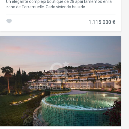
Un elegante complejo boutique de 28 apartamentos en la
zona de Torremuelle. Cada vivienda ha sido
cuidadosamente pensada para ofrecer una experiencia de
vida superior, con amenidades excepcionales que elevarán
1.115.000 €
el nivel de servicios. Este complejo de viviendas premium
está ubicado a escasos metros de la playa de Torremuelle
y sus pequeñas calas, con acceso directo a ella y a
escasos metros del campo de golf de Torrequebrada y
Puerto Marina. Presume de una ubicación excepcional en la
Costa del Sol y a los pies de la sierra de Mijas. Envuelto en
un manto verde, pero cerca de la vibrante energía de una
de las zonas más dinámicas de la costa, Casatalaya
Residences se presenta como el proyecto ideal donde vivir
en mayúsculas, ya sea comenzando una nueva vida o
simplemente desconectando de la rutina. Torremuelle es
el distrito más occidental de Benalmádena Costa, que se
extiende parcialmente hacia Fuengirola. Cuenta con
excelente acceso a través de la carretera N-340, y está
bien conectada con la estación de Cercanías en la línea de
C-1 que va de Fuengirola a Málaga. Diseñada para un estilo
de vida moderno, la urbanización cuenta con servicios
premium que incluyen un gimnasio totalmente equipado,
piscina exterior e interior y un elegante salón social con
espacios de coworking. Los residentes también disponen