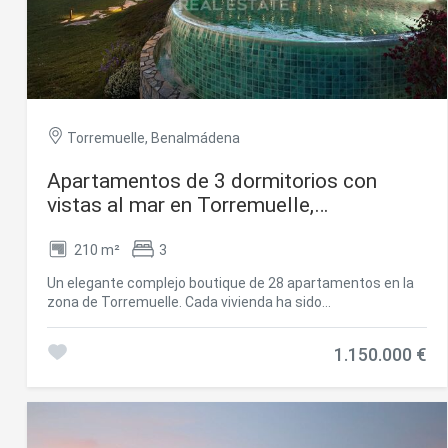
se encuentra a pocos minutos. Esta propiedad representa
la combinación perfecta entre lujo, diseño contemporáneo
y ubicación privilegiada, ideal para quienes buscan un hogar
exclusivo con espacios para disfrutar en familia o recibir
invitados. #ref:CBSH1071
Torremuelle, Benalmádena
Apartamentos de 3 dormitorios con
vistas al mar en Torremuelle,
Benalmádena
210 m²
3
Un elegante complejo boutique de 28 apartamentos en la
zona de Torremuelle. Cada vivienda ha sido
cuidadosamente pensada para ofrecer una experiencia de
vida superior, con amenidades excepcionales que elevarán
1.150.000 €
el nivel de servicios. Este complejo de viviendas premium
está ubicado a escasos metros de la playa de Torremuelle
y sus pequeñas calas, con acceso directo a ella y a
escasos metros del campo de golf de Torrequebrada y
Puerto Marina. Presume de una ubicación excepcional en la