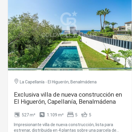
Analít
Permite
sitio we
medició
los usua
que hac
del usu
experie
Market
Estas c
eleccio
La Capellanía - El Higuerón, Benalmádena
hábitos
en el si
usuario
Exclusiva villa de nueva construcción en
El Higuerón, Capellanía, Benalmádena
527 m²
1.109 m²
5
5
Impresionante villa de nueva construcción, lista para
estrenar, distribuida en 4 plantas sobre una parcela de