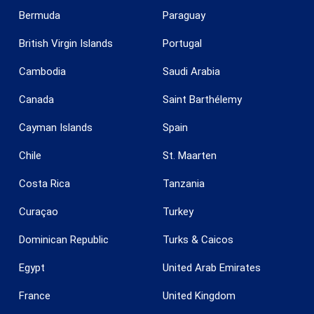
Bermuda
Paraguay
British Virgin Islands
Portugal
Cambodia
Saudi Arabia
Canada
Saint Barthélemy
Cayman Islands
Spain
Guardar configuración
Aceptar todas
Chile
St. Maarten
Costa Rica
Tanzania
Curaçao
Turkey
Dominican Republic
Turks & Caicos
Egypt
United Arab Emirates
France
United Kingdom