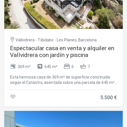
planta que ofrecen vistas al exuberante jardín que rodea la
propiedad. Pedralbes es un barrio exclusivo conocido por
su ambiente tranquilo y residencial. Es elegido por aquellos
que buscan un estilo de vida privado cerca del centro
urbano, especialmente familias que valoran la proximidad
a los colegios internacionales de la ciudad. #ref:CBES2078
Vallvidrera - Tibidabo - Les Planes, Barcelona
Espectacular casa en venta y alquiler en
Vallvidrera con jardín y piscina
369 m²
645 m²
6
7
Esta hermosa casa de 369 m² de superficie construida
según el Catastro, asentada sobre una parcela de 645 m²,
se ubica en una privilegiada zona junto al centro de
Vallvidrera. Construida en el año 2000, ofrece un entorno
5.500 €
excepcional con 6 dormitorios y 7 baños, además de
múltiples terrazas, un encantador jardín, piscina privada y
espectaculares vistas panorámicas a las montañas. La
planta baja cuenta con un amplio recibidor y una cómoda
zona de invitados formada por una sala polivalente, un
dormitorio y un baño completo. En la primera planta se