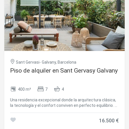
Sant Gervasi- Galvany, Barcelona
Piso de alquiler en Sant Gervasy Galvany
400 m²
7
4
Una residencia excepcional donde la arquitectura clásica,
la tecnología y el confort conviven en perfecto equilibrio. La
vivienda estará disponible a partir del 1 de Agosto de 2026.
Ubicada en una elegante finca regia, esta singular vivienda
16.500 €
ocupa una planta completa de aproximadamente 365 m²
interiores y 100 m² de terraza privada al mismo nivel.