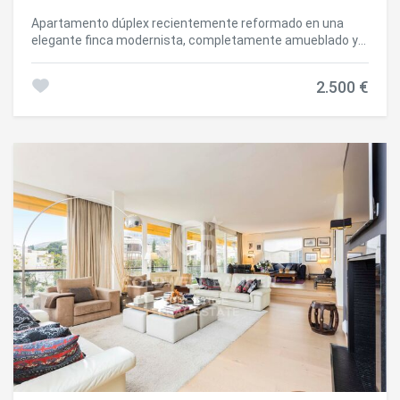
¡Contáctanos hoy mismo para visitarla! #ref:CBES2012
Apartamento dúplex recientemente reformado en una
elegante finca modernista, completamente amueblado y
equipado, situado en el exclusivo entorno natural del
Tibidabo. La vivienda cuenta con 125 m² construidos, tres
2.500 €
amplios dormitorios y dos baños completos, además de
privilegiadas vistas a Barcelona y un entorno rodeado de
naturaleza y tr anquilidad. En la planta principal, un
acogedor distribuidor da paso a una amplia y luminosa
zona de día de concepto abierto, compuesta por un salón
con chimenea y salida a un balcón orientado al este, ideal
para disfrutar de la luz natural y de los amaneceres. En
este mismo espacio se integra un comedor totalmente
amueblado y una cocina office reformada y equipada. La
planta se completa con un dormitorio doble y un baño
completo. La planta superior alberga dos amplias
estancias adicionales, actualmente destinadas a
dormitorio y despacho, respectivamente, así como un
segundo baño completo con ducha. Ubicada en el barrio de
montaña del Tibidabo, a tan solo 3 minutos en vehículo
privado del centro de Vallvidrera, donde se encuentran
todos los servicios y comercios necesarios, así como del
emblemático parque de atracciones del Tibidabo. Una
ubicación privilegiada para quienes buscan disfrutar de la