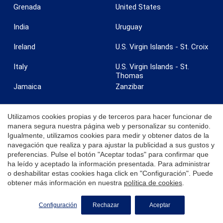
Grenada
United States
India
Uruguay
Ireland
U.S. Virgin Islands - St. Croix
Italy
U.S. Virgin Islands - St.
Thomas
Jamaica
Zanzibar
Utilizamos cookies propias y de terceros para hacer funcionar de
manera segura nuestra página web y personalizar su contenido.
Igualmente, utilizamos cookies para medir y obtener datos de la
© 2026 Coldwell Banker. Todos los derechos reservados. Coldwell
navegación que realiza y para ajustar la publicidad a sus gustos y
Banker y los logotipos de Coldwell Banker son marcas registradas de
preferencias. Pulse el botón "Aceptar todas" para confirmar que
Coldwell Banker Real Estate LLC. Cada oficina es independiente y
ha leído y aceptado la información presentada. Para administrar
opera de manera independiente.
o deshabilitar estas cookies haga click en "Configuración". Puede
obtener más información en nuestra
política de cookies
.
Configuración
Rechazar
Aceptar