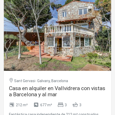
equipada y amueblada, excluyendo los suministros
correspondientes. Los gastos de comunidad e impuestos
municipales (IBI) están incluidos en el alquiler. ¡No pierdas
la oportunidad de vivir en esta casa completamente
equipada, rodeada de comodidades y con una ubicación
ideal! #ref:CBES1980
Sant Gervasi- Galvany, Barcelona
Casa en alquiler en Vallvidrera con vistas
a Barcelona y al mar
212 m²
677 m²
3
3
Fantástica casa independiente de 212 m² construidos