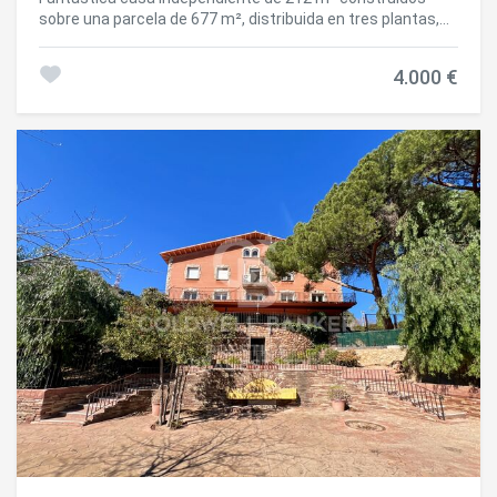
sobre una parcela de 677 m², distribuida en tres plantas,
ubicada en una de las zonas residenciales más
privilegiadas y tranquilas de Barcelona: Vallvidrera, donde
4.000 €
disfrutar de la naturaleza, la privacidad y el aire puro sin
renunciar a la cercanía con la ciudad. La vivienda se
encuentra a tan solo 4 minutos a pie de la Plaza de
Vallvidrera, con acceso inmediato a todos los servicios
esenciales: supermercados, CAP, bancos, estanco,
cafeterías y comercios. Accedemos a la propiedad por la
planta principal o zona de día, donde encontramos un
amplio y luminoso salón con suelos de parquet,
elegantemente diferenciado del comedor mediante
columnas decorativas. Desde el comedor se accede a una
magnífica terraza con impresionantes vistas abiertas a
Barcelona, el mar y la montaña, ideal para disfrutar del
entorno durante todo el año. La cocina, de estilo office,
ofrece un espacio funcional y luminoso. En esta misma
planta se dispone además de un práctico aseo de
cortesía. La primera planta, destinada a la zona de
descanso, alberga tres amplias habitaciones dobles tipo
suite, con vestidor, acompañadas de dos baños
completos y acabados de excelente calidad. En la planta
inferior encontramos espacios polivalentes con múltiples